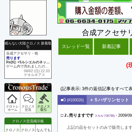
合成アクセサ
眠らない大陸クロノス 新着取
スレッド一覧
新着記事
引
合成アクセサリ・他
売ります
Re[6]: +5ルシエルのネックレス
(
ゲーム内で売れましたので 在庫がネク1 リング4 となります リングのお値段は80G といたします
08/02 (日) 22:33
ゲオルギアス
(記事表示: 3件の返信記事をすべて
■0
＋５ハザリンセット
(#100026)
クロトレ
クロノス
クロノス
ホーム
交流
取引
□
2.売りますです
- 2009/09
スカルプ(67回)
クロノス交流掲示板
上記の品をセットのみで販売しま
クロノス
クロノス
なんでも