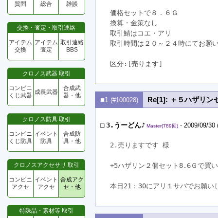
質問
総合
雑談
価格セットで８．６Ｇ
換算・金策なし
交換・査定・取引連絡
取引鯖はコエ・アリ
アイテム
アイテム
取引連絡
取引時間は２０～２４時にてお願
交換
査定
BBS
区分:[売ります]　
クロノス武器 取引
コンビニ
合成武
成長武器
くじ武器
器・他
■1
Re[1]: ＋５ハザリ
(#100028)
クロノス防具 取引
□
3.うーどん♪
- 2009/09/30 
Master(789回)
コンビニ
イベント
合成防
くじ防具
防具
具・他
2.売りますです 様
クロノスアクセサリ 取引
+5ハザリン２個セット8.6Ｇで買
コンビニ
イベント
合成アク
本日21：30にアリ１サバでお願い
アクセ
アクセ
セ・他
特殊品・素材等 取引