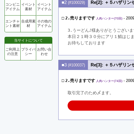
■2
Re[2]: ＋５ハザリ
(#100029)
コンビニ
イベント
イベント
アイテム
素材
アイテム
□
2.売りますです
- 2009
人肉ハンター(70回)
エンチャ
合成用素
その他の
ント素材
材
アイテム
3.うーどん♪様ありがとうございま
本日２１時３０分にアリ１鯖はじ
当サイトについて
お待ちしております
ご利用上
プライバ
お問い合
の注意
シー
わせ
■3
Re[3]: ＋５ハザリ
(#100037)
□
2.売りますです
- 2009
人肉ハンター(74回)
取引完了のため〆ます。