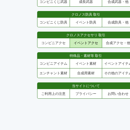
コンビニくじ武器
成長武器
合成武器・他
クロノス防具 取引
コンビニくじ防具
イベント防具
合成防具・他
クロノスアクセサリ 取引
コンビニアクセ
イベントアクセ
合成アクセ・
特殊品・素材等 取引
コンビニアイテム
イベント素材
イベントアイテ
エンチャント素材
合成用素材
その他のアイテ
当サイトについて
ご利用上の注意
プライバシー
お問い合わせ