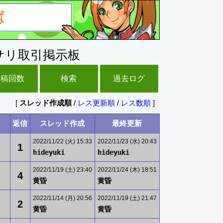
サリ取引掲示板
投稿回数
検索
過去ログ
[
スレッド作成順
/
レス更新順
/
レス数順
]
返信
スレッド作成
最終更新
2022/11/22 (火) 15:33
2022/11/23 (水) 20:43
1
hideyuki
hideyuki
2022/11/19 (土) 23:40
2022/11/24 (木) 18:51
4
黄昏
黄昏
2022/11/14 (月) 20:56
2022/11/19 (土) 21:47
2
黄昏
黄昏