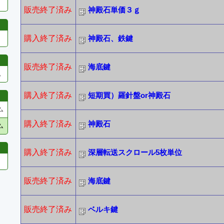
販売終了済み
神殿石単価３ｇ
購入終了済み
神殿石、鉄鍵
販売終了済み
海底鍵
他
購入終了済み
短期買）羅針盤or神殿石
ム
購入終了済み
神殿石
ム
購入終了済み
深層転送スクロール5枚単位
販売終了済み
海底鍵
販売終了済み
ベルキ鍵