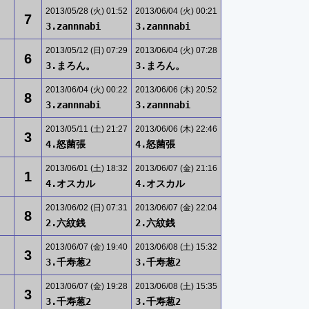
2013/05/28 (火) 01:52
2013/06/04 (火) 00:21
7
3.zannnabi
3.zannnabi
2013/05/12 (日) 07:29
2013/06/04 (火) 07:28
6
3.まろん。
3.まろん。
2013/06/04 (火) 00:22
2013/06/06 (木) 20:52
8
3.zannnabi
3.zannnabi
2013/05/11 (土) 21:27
2013/06/06 (木) 22:46
3
4.怒菌張
4.怒菌張
2013/06/01 (土) 18:32
2013/06/07 (金) 21:16
1
4.オスカル
4.オスカル
2013/06/02 (日) 07:31
2013/06/07 (金) 22:04
8
2.六紋銭
2.六紋銭
2013/06/07 (金) 19:40
2013/06/08 (土) 15:32
3
3.千寿葱2
3.千寿葱2
2013/06/07 (金) 19:28
2013/06/08 (土) 15:35
3
3.千寿葱2
3.千寿葱2