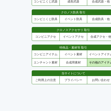
コンビニくじ武器
成長武器
合成武器・他
クロノス防具 取引
コンビニくじ防具
イベント防具
合成防具・他
クロノスアクセサリ 取引
コンビニアクセ
イベントアクセ
合成アクセ・
特殊品・素材等 取引
コンビニアイテム
イベント素材
イベントアイテ
エンチャント素材
合成用素材
その他のアイテ
当サイトについて
ご利用上の注意
プライバシー
お問い合わせ