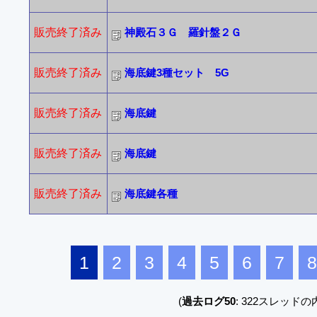
販売終了済み
神殿石３Ｇ 羅針盤２Ｇ
販売終了済み
海底鍵3種セット 5G
販売終了済み
海底鍵
販売終了済み
海底鍵
販売終了済み
海底鍵各種
1
2
3
4
5
6
7
8
(
過去ログ50
: 322スレッドの内