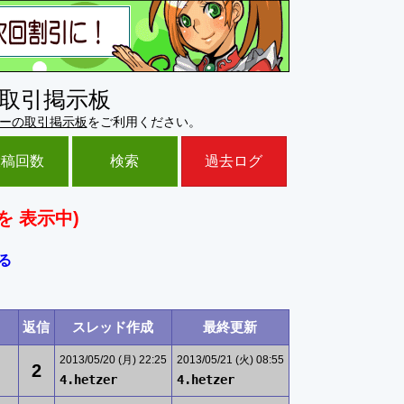
取引掲示板
ーの取引掲示板
をご利用ください。
投稿回数
検索
過去ログ
を 表示中)
る
返信
スレッド作成
最終更新
2013/05/20 (月) 22:25
2013/05/21 (火) 08:55
2
4.hetzer
4.hetzer