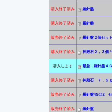
購入終了済み
羅針盤
購入終了済み
羅針盤
販売終了済み
羅針盤２個セッ
購入終了済み
神殿石２，３個
購入します
緊急 羅針盤４
購入終了済み
神殿石 ７．５
販売終了済み
羅針盤4G@2 セ
販売終了済み
羅針盤