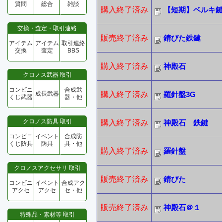
質問
総合
雑談
購入終了済み
【短期】ベルキ
交換・査定・取引連絡
販売終了済み
錆びた鉄鍵
アイテム
アイテム
取引連絡
交換
査定
BBS
購入終了済み
神殿石
クロノス武器 取引
コンビニ
合成武
成長武器
購入終了済み
羅針盤3G
くじ武器
器・他
クロノス防具 取引
購入終了済み
神殿石 鉄鍵
コンビニ
イベント
合成防
くじ防具
防具
具・他
購入終了済み
羅針盤
クロノスアクセサリ 取引
販売終了済み
錆びた
コンビニ
イベント
合成アク
アクセ
アクセ
セ・他
販売終了済み
神殿石＠１
特殊品・素材等 取引