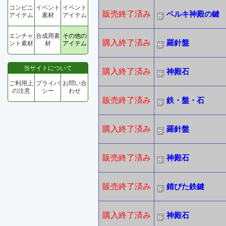
コンビニ
イベント
イベント
販売終了済み
ベルキ神殿の鍵
アイテム
素材
アイテム
エンチャ
合成用素
その他の
購入終了済み
羅針盤
ント素材
材
アイテム
当サイトについて
購入終了済み
神殿石
ご利用上
プライバ
お問い合
の注意
シー
わせ
販売終了済み
鉄・盤・石
購入終了済み
羅針盤
販売終了済み
神殿石
販売終了済み
錆びた鉄鍵
購入終了済み
神殿石