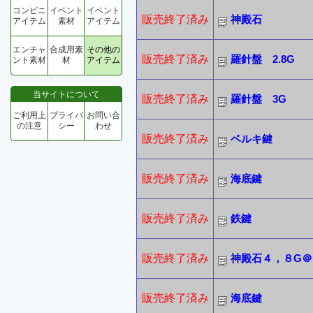
コンビニ
イベント
イベント
販売終了済み
神殿石
アイテム
素材
アイテム
エンチャ
合成用素
その他の
販売終了済み
羅針盤 2.8G
ント素材
材
アイテム
当サイトについて
販売終了済み
羅針盤 3G
ご利用上
プライバ
お問い合
の注意
シー
わせ
販売終了済み
ベルキ鍵
販売終了済み
海底鍵
販売終了済み
鉄鍵
販売終了済み
神殿石４，８G＠
販売終了済み
海底鍵