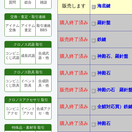
質問
総合
雑談
販売します
海底鍵
交換・査定・取引連絡
購入終了済み
羅針盤
アイテム
アイテム
取引連絡
交換
査定
BBS
販売終了済み
鉄鍵
クロノス武器 取引
コンビニ
合成武
成長武器
購入終了済み
神殿石、羅針盤
くじ武器
器・他
クロノス防具 取引
購入終了済み
神殿石
コンビニ
イベント
合成防
くじ防具
防具
具・他
販売終了済み
神殿の石 羅針
クロノスアクセサリ 取引
購入終了済み
全鯖対応買）鉄鍵
コンビニ
イベント
合成アク
アクセ
アクセ
セ・他
購入終了済み
神殿石
特殊品・素材等 取引