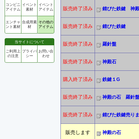
コンビニ
イベント
イベント
販売終了済み
錆びた鉄鍵 神
アイテム
素材
アイテム
エンチャ
合成用素
その他の
販売終了済み
錆びた鉄鍵
ント素材
材
アイテム
当サイトについて
販売終了済み
羅針盤
ご利用上
プライバ
お問い合
の注意
シー
わせ
販売終了済み
神殿石
購入終了済み
鉄鍵１G
販売終了済み
神殿の石 羅針
販売終了済み
錆びた鉄鍵売り
販売します
神殿の石