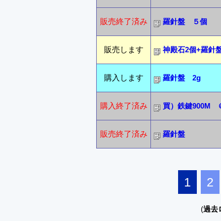
販売終了済み
羅針盤 ５個
販売します
神殿石2個+羅針盤
購入します
羅針盤 2g
購入終了済み
買）鉄鍵900M 
販売終了済み
羅針盤
1
2
(
過去