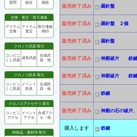
質問
総合
雑談
販売終了済み
羅針盤
交換・査定・取引連絡
販売終了済み
羅針盤 ２個
アイテム
アイテム
取引連絡
交換
査定
BBS
販売終了済み
羅針盤
クロノス武器 取引
コンビニ
合成武
成長武器
販売終了済み
神殿破片 鉄
くじ武器
器・他
クロノス防具 取引
販売終了済み
神殿破片 鉄
コンビニ
イベント
合成防
くじ防具
防具
具・他
販売終了済み
鉄鍵
クロノスアクセサリ 取引
販売終了済み
神殿の石の破片
コンビニ
イベント
合成アク
アクセ
アクセ
セ・他
購入します
鉄鍵
特殊品・素材等 取引