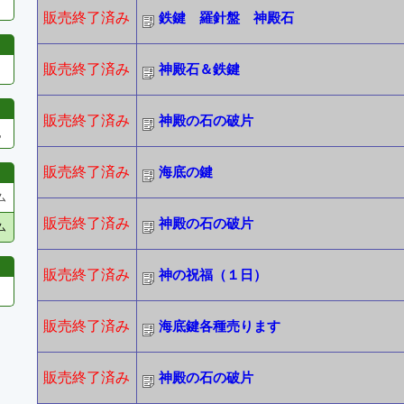
販売終了済み
鉄鍵 羅針盤 神殿石
販売終了済み
神殿石＆鉄鍵
販売終了済み
神殿の石の破片
他
販売終了済み
海底の鍵
ム
販売終了済み
神殿の石の破片
ム
販売終了済み
神の祝福（１日）
販売終了済み
海底鍵各種売ります
販売終了済み
神殿の石の破片