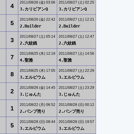
2011/08/26 (金) 03:06
2011/08/27 (土) 02:25
4
3.カリビアンQ
3.カリビアンQ
2011/08/26 (金) 22:42
2011/08/27 (土) 12:21
5
2.Builder
2.Builder
2011/08/27 (土) 05:14
2011/08/27 (土) 12:47
3
2.六紋銭
2.六紋銭
2011/08/25 (木) 12:19
2011/08/27 (土) 14:56
7
4.聖雅
4.聖雅
2011/08/25 (木) 17:05
2011/08/27 (土) 22:29
8
3.エルビウム
3.エルビウム
2011/08/26 (金) 14:45
2011/08/27 (土) 23:29
2
3.じゅんた
3.じゅんた
2011/08/22 (月) 06:52
2011/08/28 (日) 00:12
1
2.パンプ売り
2.パンプ売り
2011/08/28 (日) 08:44
2011/08/28 (日) 19:57
5
3.エルビウム
3.エルビウム