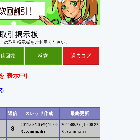
取引掲示板
ーの取引掲示板
をご利用ください。
投稿回数
検索
過去ログ
を 表示中)
る
返信
スレッド作成
最終更新
2011/08/26 (金) 19:00
2011/08/27 (土) 00:22
8
3.zannnabi
3.zannnabi