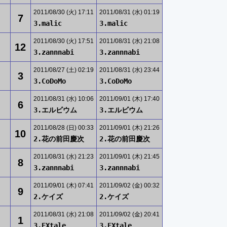
2011/08/30 (火) 17:11
2011/08/31 (水) 01:19
7
3.malic
3.malic
2011/08/30 (火) 17:51
2011/08/31 (水) 21:08
12
3.zannnabi
3.zannnabi
2011/08/27 (土) 02:19
2011/08/31 (水) 23:44
3
3.CoDoMo
3.CoDoMo
2011/08/31 (水) 10:06
2011/09/01 (木) 17:40
6
3.エルビウム
3.エルビウム
2011/08/28 (日) 00:33
2011/09/01 (木) 21:26
10
2.花の前田慶次
2.花の前田慶次
2011/08/31 (水) 21:23
2011/09/01 (木) 21:45
8
3.zannnabi
3.zannnabi
2011/09/01 (木) 07:41
2011/09/02 (金) 00:32
9
2.ケイズ
2.ケイズ
2011/08/31 (水) 21:08
2011/09/02 (金) 20:41
1
3.EXtale
3.EXtale