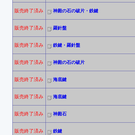
販売終了済み
神殿の石の破片・鉄鍵
販売終了済み
羅針盤
販売終了済み
鉄鍵・羅針盤
販売終了済み
神殿の石の破片
販売終了済み
海底鍵
販売終了済み
海底鍵
販売終了済み
神殿石
販売終了済み
鉄鍵