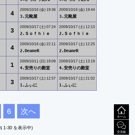
2009/10/16 (金) 19:36
2009/10/16 (金) 19:44
4
3.元靴屋
3.元靴屋
2009/10/17 (土) 07:24
2009/10/17 (土) 12:13
3
2.Ｓｏｆｈｉｅ
2.Ｓｏｆｈｉｅ
2009/10/16 (金) 22:11
2009/10/17 (土) 12:25
4
2.DeaneR
2.DeaneR
2009/10/11 (日) 19:09
2009/10/17 (土) 13:19
1
4.安売りの殿堂
4.安売りの殿堂
2009/10/17 (土) 12:57
2009/10/17 (土) 21:02
3
1.ふぃに
1.ふぃに
6
次へ
ホーム
 1-30 を表示中)
交流板