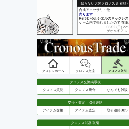
眠らない大陸クロノス 新着取
合成アクセサリ・他
売ります
Re[6]: +5ルシエルのネックレス
ゲーム内で売れましたので 在
08/02 (日) 22:
ゲオルギアス
クロトレホーム
クロノス交流
クロノス取引
クロノス交流掲示板
クロノス質問
クロノス総合
なんでも雑談
交換・査定・取引連絡
アイテム交換
アイテム査定
取引連絡BBS
クロノス武器 取引