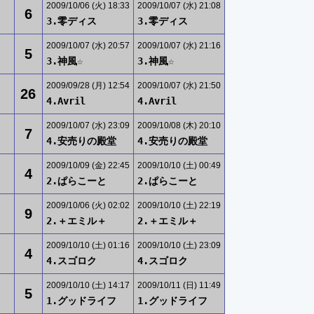
2009/10/06 (火) 18:33
2009/10/07 (水) 21:08
6
3.零ディス
3.零ディス
2009/10/07 (水) 20:57
2009/10/07 (水) 21:16
5
3.神風☆
3.神風☆
2009/09/28 (月) 12:54
2009/10/07 (水) 21:50
26
4.Avril
4.Avril
2009/10/07 (水) 23:09
2009/10/08 (木) 20:10
7
4.安売りの殿堂
4.安売りの殿堂
2009/10/09 (金) 22:45
2009/10/10 (土) 00:49
4
2.ぱらこーと
2.ぱらこーと
2009/10/06 (火) 02:02
2009/10/10 (土) 22:19
9
2.＋エミル＋
2.＋エミル＋
2009/10/10 (土) 01:16
2009/10/10 (土) 23:09
4
4.スゴロク
4.スゴロク
2009/10/10 (土) 14:17
2009/10/11 (日) 11:49
5
1.グッドライフ
1.グッドライフ