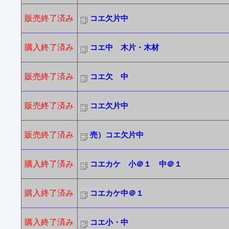
販売終了済み
コエ欠片中
購入終了済み
コエ中 木片・木材
販売終了済み
コエ欠 中
販売終了済み
コエ欠片中
販売終了済み
売）コエ欠片中
購入終了済み
コエカケ 小＠１ 中＠１
購入終了済み
コエカケ中＠１
購入終了済み
コエ小・中