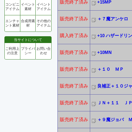
販売終了済み
+15MP
コンビニ
イベント
イベント
アイテム
素材
アイテム
販売終了済み
＋７魔アンケロ 
エンチャ
合成用素
その他の
ント素材
材
アイテム
購入終了済み
+10 ハザードリ
当サイトについて
ご利用上
プライバ
お問い合
販売終了済み
+10MN
の注意
シー
わせ
販売終了済み
＋１０ ＭＰ
販売終了済み
良補正＋１０ジャ
販売終了済み
ＪＮ＋１１ Ｊ
販売終了済み
＋９魔ジョバ 