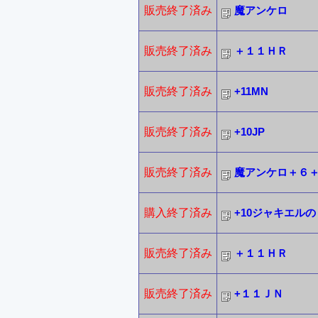
販売終了済み
魔アンケロ
販売終了済み
＋１１ＨＲ
販売終了済み
+11MN
販売終了済み
+10JP
販売終了済み
魔アンケロ＋６＋
購入終了済み
+10ジャキエル
販売終了済み
＋１１ＨＲ
販売終了済み
+１１ＪＮ