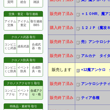
質問
総合
雑談
販売終了済み
＋１０HR、魔ア
交換・査定・取引連絡
アイテム
アイテム
取引連絡
交換
査定
BBS
購入終了済み
１２ＪＰ（魔攻
クロノス武器 取引
販売終了済み
売）アンケロシ
コンビニ
合成武
成長武器
くじ武器
器・他
販売終了済み
アルカナ タイ
クロノス防具 取引
コンビニ
イベント
合成防
販売します
+12魔アンケロ
くじ防具
防具
具・他
クロノスアクセサリ 取引
販売終了済み
アンケロシナテ
コンビニ
イベント
合成アク
アクセ
アクセ
セ・他
販売終了済み
ティア各種
特殊品・素材等 取引