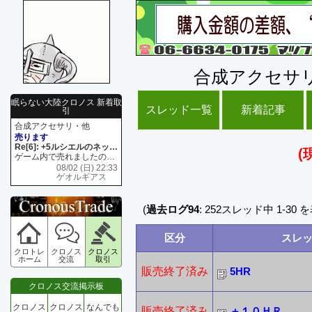
合成アクセサ
眠らない大陸クロノス 新着取
スレッド一覧
新着記事
引
合成アクセサリ・他
売ります
Re[6]: +5ルシエルのネックレス
(
ゲーム内で売れましたので 在庫がネク1 リング4 となります リングのお値段は80G といたします
08/02 (日) 22:33
ゲオルギアス
(
過去ログ94
: 252スレッド中 1-30 
区分
スレ
クロトレ
クロノス
クロノス
ホーム
交流
取引
販売終了済み
5HR
クロノス交流掲示板
クロノス
クロノス
なんでも
販売終了済み
＋１０ＨＲ