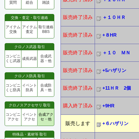
質問
総合
雑談
販売終了済み
＋１０ＨＲ
交換・査定・取引連絡
アイテム
アイテム
取引連絡
交換
査定
BBS
販売終了済み
+８HR
クロノス武器 取引
販売終了済み
＋１０ ＭＮ
コンビニ
合成武
成長武器
くじ武器
器・他
販売終了済み
+5ハザリン
クロノス防具 取引
コンビニ
イベント
合成防
販売終了済み
+11ＨＲ 2個
くじ防具
防具
具・他
クロノスアクセサリ 取引
購入終了済み
+9HR
コンビニ
イベント
合成アク
アクセ
アクセ
セ・他
販売します
+６ハザリン
特殊品・素材等 取引