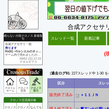
合成アクセサ
眠らない大陸クロノス 新着取
スレッド一覧
新着記事
引
合成アクセサリ・他
売ります
Re[6]: +5ルシエルのネックレス
(
ゲーム内で売れましたので 在庫がネク1 リング4 となります リングのお値段は80G といたします
08/02 (日) 22:33
ゲオルギアス
(
過去ログ91
: 227スレッド中 1-30 
区分
スレ
クロトレ
クロノス
クロノス
ホーム
交流
取引
販売終了済み
＋１１ＪＮ
クロノス交流掲示板
クロノス
クロノス
なんでも
購入終了済み
魔アンケロ買い