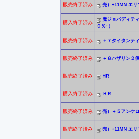
販売終了済み
売）+11MN エリ
魔ジョパディテ
購入終了済み
０％↑）
販売終了済み
＋７タイタンティ
販売終了済み
＋８ハザリン２
販売終了済み
HR
購入終了済み
ＨＲ
販売終了済み
売）＋５アンケ
販売終了済み
売）+11MN エリ