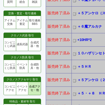
質問
総合
雑談
販売終了済み
＋５アンケロ（
交換・査定・取引連絡
アイテム
アイテム
取引連絡
交換
査定
BBS
販売終了済み
＋６魔アルカナ
クロノス武器 取引
販売終了済み
+10HR*2
コンビニ
合成武
成長武器
くじ武器
器・他
販売終了済み
１０ハザリンセ
クロノス防具 取引
コンビニ
イベント
合成防
販売終了済み
＋５ＨＲ
くじ防具
防具
具・他
クロノスアクセサリ 取引
販売終了済み
＋５アンケロ（
コンビニ
イベント
合成アク
アクセ
アクセ
セ・他
販売終了済み
＋５・＋８ Ｈ
特殊品・素材等 取引