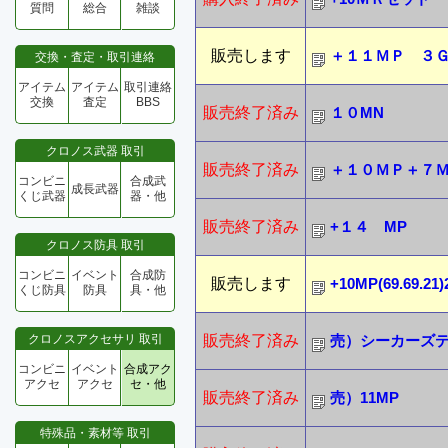
質問
総合
雑談
販売します
＋１１ＭＰ ３
交換・査定・取引連絡
アイテム
アイテム
取引連絡
交換
査定
BBS
販売終了済み
１０MN
クロノス武器 取引
販売終了済み
＋１０ＭＰ＋７
コンビニ
合成武
成長武器
くじ武器
器・他
販売終了済み
+１４ MP
クロノス防具 取引
コンビニ
イベント
合成防
販売します
+10MP(69.69.21)
くじ防具
防具
具・他
クロノスアクセサリ 取引
販売終了済み
売）シーカーズ
コンビニ
イベント
合成アク
アクセ
アクセ
セ・他
販売終了済み
売）11MP
特殊品・素材等 取引