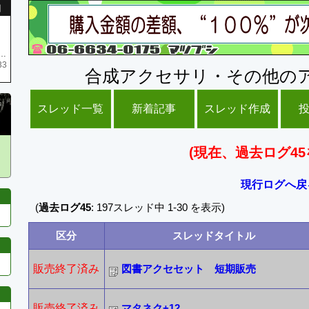
引
庫がネク1 リング4 となります リングのお値段は80G といたします
33
合成アクセサリ・その他の
スレッド一覧
新着記事
スレッド作成
(現在、過去ログ45
現行ログへ戻
(
過去ログ45
: 197スレッド中 1-30 を表示)
区分
スレッドタイトル
販売終了済み
図書アクセセット 短期販売
販売終了済み
マタネク+12