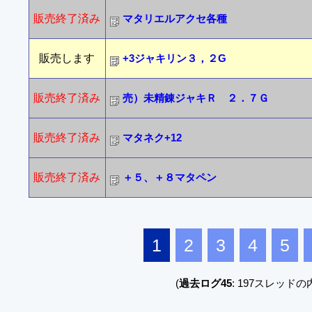
販売終了済み
マタリエルアクセ各種
販売します
+3ジャキリン３，２G
販売終了済み
売）未精錬ジャキＲ ２．７Ｇ
販売終了済み
マタネク+12
販売終了済み
＋５、＋８マタペン
1
2
3
4
5
(
過去ログ45
: 197スレッドの内