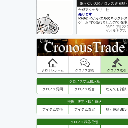
眠らない大陸クロノス 新着取
合成アクセサリ・他
売ります
Re[6]: +5ルシエルのネックレス
ゲーム内で売れましたので 在
08/02 (日) 22:
ゲオルギアス
クロトレホーム
クロノス交流
クロノス取引
クロノス交流掲示板
クロノス質問
クロノス総合
なんでも雑談
交換・査定・取引連絡
アイテム交換
アイテム査定
取引連絡BBS
クロノス武器 取引