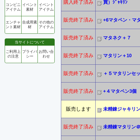
購入終了済み
買）ｼﾞｬｷﾘﾝ
コンビニ
イベント
イベント
アイテム
素材
アイテム
販売終了済み
+6マタペン・マ
エンチャ
合成用素
その他の
ント素材
材
アイテム
販売終了済み
マタネク＋７
当サイトについて
ご利用上
プライバ
お問い合
販売終了済み
マタリン＋10
の注意
シー
わせ
販売終了済み
＋５マタリンセ
販売終了済み
+４マタペン3個
販売します
未精錬ジャキリ
販売終了済み
未精錬マタリン