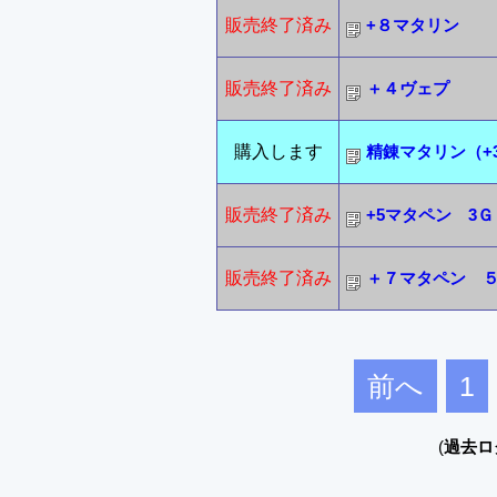
販売終了済み
+８マタリン
販売終了済み
＋４ヴェプ
購入します
精錬マタリン（+
販売終了済み
+5マタペン 3Ｇ
販売終了済み
＋７マタペン 
前へ
1
(
過去ロ