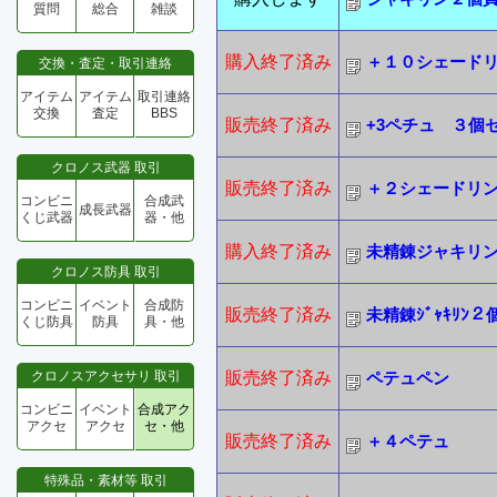
質問
総合
雑談
購入終了済み
＋１０シェード
交換・査定・取引連絡
アイテム
アイテム
取引連絡
交換
査定
BBS
販売終了済み
+3ペチュ ３個
クロノス武器 取引
販売終了済み
＋２シェードリ
コンビニ
合成武
成長武器
くじ武器
器・他
購入終了済み
未精錬ジャキリ
クロノス防具 取引
コンビニ
イベント
合成防
販売終了済み
未精錬ｼﾞｬｷﾘﾝ２個
くじ防具
防具
具・他
クロノスアクセサリ 取引
販売終了済み
ペテュペン
コンビニ
イベント
合成アク
アクセ
アクセ
セ・他
販売終了済み
＋４ペテュ
特殊品・素材等 取引