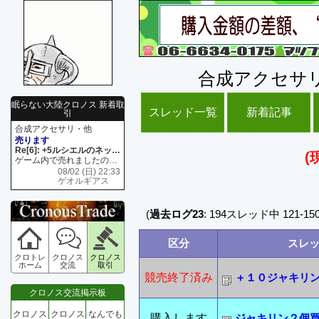
合成アクセサ
眠らない大陸クロノス 新着取
スレッド一覧
新着記事
引
合成アクセサリ・他
売ります
Re[6]: +5ルシエルのネックレス
(
ゲーム内で売れましたので 在庫がネク1 リング4 となります リングのお値段は80G といたします
08/02 (日) 22:33
ゲオルギアス
(
過去ログ23
: 194スレッド中 121-15
区分
スレ
クロトレ
クロノス
クロノス
ホーム
交流
取引
競売終了済み
＋１０ジャキリ
クロノス交流掲示板
クロノス
クロノス
なんでも
購入します
ジャキリン２個