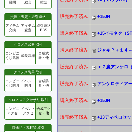
質問
総合
雑談
販売終了済み
+15JN
交換・査定・取引連絡
アイテム
アイテム
取引連絡
交換
査定
BBS
購入終了済み
+15イモネク（S
クロノス武器 取引
購入終了済み
ジャキＰ＋１４
コンビニ
合成武
成長武器
くじ武器
器・他
販売終了済み
＋７魔アンケロ
クロノス防具 取引
コンビニ
イベント
合成防
販売終了済み
アンケロティア
くじ防具
防具
具・他
クロノスアクセサリ 取引
購入終了済み
+15JN
コンビニ
イベント
合成アク
アクセ
アクセ
セ・他
販売終了済み
+13ディベロセッ
特殊品・素材等 取引