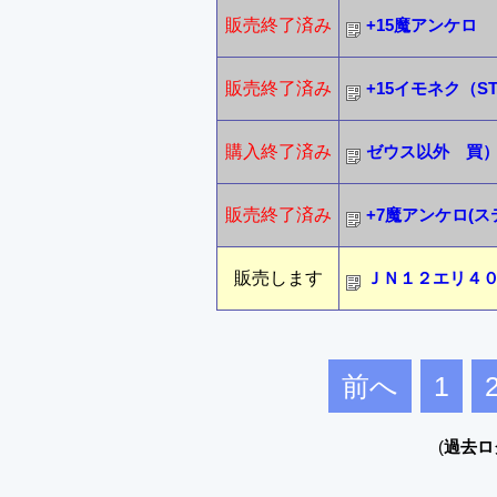
販売終了済み
+15魔アンケロ
販売終了済み
+15イモネク（S
購入終了済み
ゼウス以外 買）
販売終了済み
+7魔アンケロ(ステ
販売します
ＪＮ１２エリ４
前へ
1
(
過去ログ