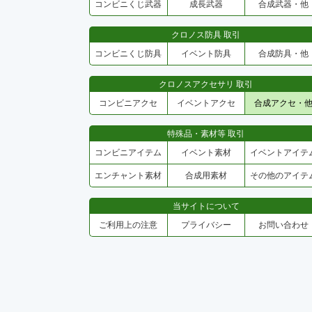
コンビニくじ武器
成長武器
合成武器・他
クロノス防具 取引
コンビニくじ防具
イベント防具
合成防具・他
クロノスアクセサリ 取引
コンビニアクセ
イベントアクセ
合成アクセ・
特殊品・素材等 取引
コンビニアイテム
イベント素材
イベントアイテ
エンチャント素材
合成用素材
その他のアイテ
当サイトについて
ご利用上の注意
プライバシー
お問い合わせ