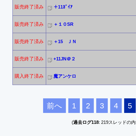
販売終了済み
＋11ｶﾞｲｱ
販売終了済み
＋１０SR
販売終了済み
＋15 ＪＮ
販売終了済み
+11JN＠２
購入終了済み
魔アンケロ
前へ
1
2
3
4
5
(
過去ログ118
: 219スレッドの内 