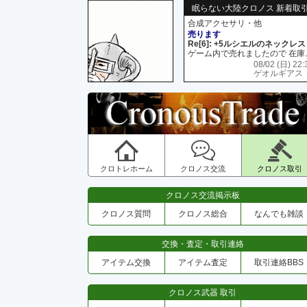
眠らない大陸クロノス 新着取
合成アクセサリ・他
売ります
Re[6]: +5ルシエルのネックレス
ゲーム内で売れましたので 在
08/02 (日) 22:
ゲオルギアス
クロトレホーム
クロノス交流
クロノス取引
クロノス交流掲示板
クロノス質問
クロノス総合
なんでも雑談
交換・査定・取引連絡
アイテム交換
アイテム査定
取引連絡BBS
クロノス武器 取引