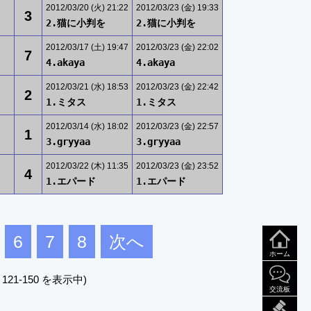
2012/03/20 (火) 21:22
2012/03/23 (金) 19:33
3
2.猫に小判を
2.猫に小判を
2012/03/17 (土) 19:47
2012/03/23 (金) 22:02
7
4.akaya
4.akaya
2012/03/21 (水) 18:53
2012/03/23 (金) 22:42
2
1.ミタス
1.ミタス
2012/03/14 (水) 18:02
2012/03/23 (金) 22:57
1
3.gryyaa
3.gryyaa
2012/03/22 (木) 11:35
2012/03/23 (金) 23:52
4
1.エパード
1.エパード
6
7
8
次へ
ホーム
121-150 を表示中)
交流板