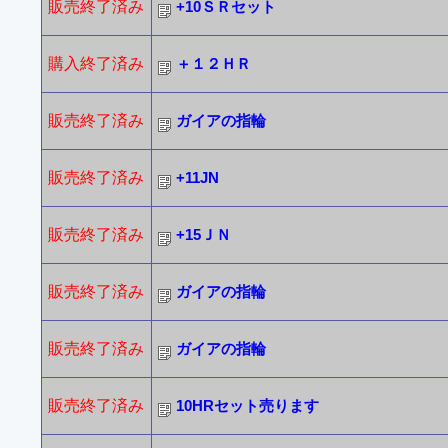
販売終了済み
+10ＳＲセット
購入終了済み
＋１２ＨＲ
販売終了済み
ガイアの指輪
販売終了済み
+11JN
販売終了済み
+15ＪＮ
販売終了済み
ガイアの指輪
販売終了済み
ガイアの指輪
販売終了済み
10HRセット売ります