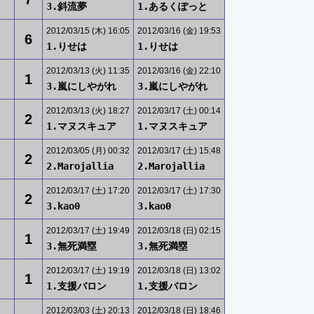
3.斜流夢
1.あるくぽっと
2012/03/15 (木) 16:05
2012/03/16 (金) 19:53
6
1.りせは
1.りせは
2012/03/13 (火) 11:35
2012/03/16 (金) 22:10
1
3.嵐にしやがれ
3.嵐にしやがれ
2012/03/13 (火) 18:27
2012/03/17 (土) 00:14
2
1.マヌスキュア
1.マヌスキュア
2012/03/05 (月) 00:32
2012/03/17 (土) 15:48
2
2.Marojallia
2.Marojallia
2012/03/17 (土) 17:20
2012/03/17 (土) 17:30
2
3.kao0
3.kao0
2012/03/17 (土) 19:49
2012/03/18 (日) 02:15
1
3.無死満塁
3.無死満塁
2012/03/17 (土) 19:19
2012/03/18 (日) 13:02
1
1.支援バロン
1.支援バロン
2012/03/03 (土) 20:13
2012/03/18 (日) 18:46