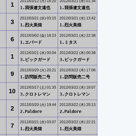
2012/03/12 (月) 18:20
2012/03/21 (水) 01:34
1
1.我張遼文遠也
1.我張遼文遠也
2012/03/21 (水) 03:15
2012/03/21 (水) 13:42
3
1.烈火美煌
1.烈火美煌
2012/03/02 (金) 18:23
2012/03/21 (水) 22:38
6
1.エパード
1.ミタス
2012/03/21 (水) 00:04
2012/03/22 (木) 00:38
1
3.ピックガード
3.ピックガード
2012/03/20 (火) 20:21
2012/03/22 (木) 17:06
9
1.訪問販売二号
1.訪問販売二号
2012/03/17 (土) 01:35
2012/03/22 (木) 18:07
10
3.クロトレマン
3.クロトレマン
2012/03/20 (火) 19:44
2012/03/22 (木) 20:13
2
2.Paldore
2.Paldore
2012/03/21 (水) 03:07
2012/03/22 (木) 22:21
7
1.烈火美煌
1.烈火美煌