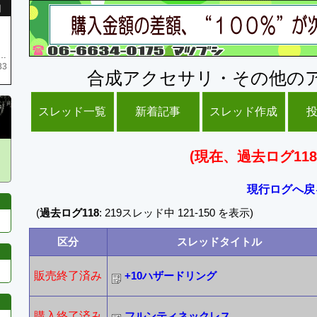
引
庫がネク1 リング4 となります リングのお値段は80G といたします
33
合成アクセサリ・その他の
スレッド一覧
新着記事
スレッド作成
(現在、過去ログ118
現行ログへ戻
(
過去ログ118
: 219スレッド中 121-150 を表示)
区分
スレッドタイトル
販売終了済み
+10ハザードリング
購入終了済み
フルンティネックレス