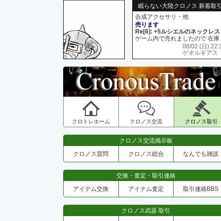
眠らない大陸クロノス 新着取
合成アクセサリ・他
売ります
Re[6]: +5ルシエルのネックレス
ゲーム内で売れましたので 在
08/02 (日) 22:
ゲオルギアス
クロトレホーム
クロノス交流
クロノス取引
クロノス交流掲示板
クロノス質問
クロノス総合
なんでも雑談
交換・査定・取引連絡
アイテム交換
アイテム査定
取引連絡BBS
クロノス武器 取引