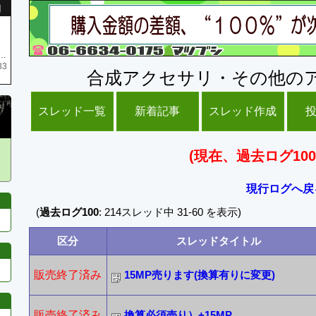
引
庫がネク1 リング4 となります リングのお値段は80G といたします
33
合成アクセサリ・その他の
スレッド一覧
新着記事
スレッド作成
(現在、過去ログ100
現行ログへ戻
(
過去ログ100
: 214スレッド中 31-60 を表示)
区分
スレッドタイトル
販売終了済み
15MP売ります(換算有りに変更)
販売終了済み
換算必須売り）+15MP