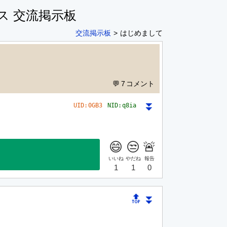
ス 交流掲示板
交流掲示板
はじめまして
7
⏬
UID:
0GB3
NID:
q8ia
🔝
⏬