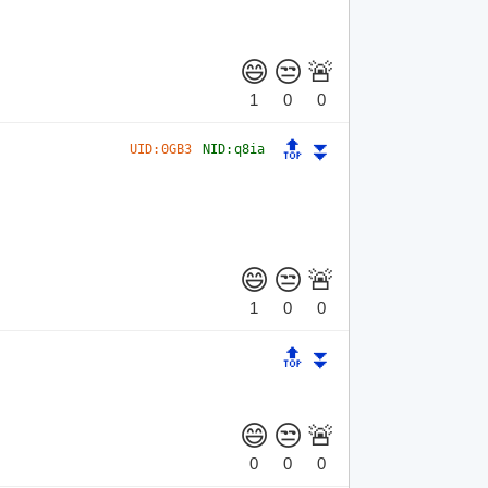
🔝
⏬
UID:
0GB3
NID:
q8ia
🔝
⏬