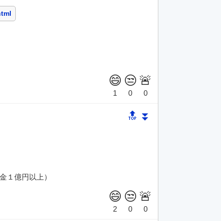
html
🔝
⏬
金１億円以上）