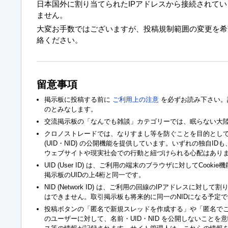
日本国外に割り当てられたIPアドレスから接続されて
ません。
大変お手数ではございますが、投稿規制範囲の変更を
絡ください。
留意事項
掲示板に投稿する前に
ご利用上の注意
を必ずお読み下さい。
のとみなします。
交流掲示板の「なんでも雑談」カテゴリーでは、眠らない大
クロノストレードでは、なりすまし等を防ぐことを目的として
(UID・NID) の公開機能を提供しています。いずれの独自I
ウェブサイトや現実社会での行動と紐づけられる心配はあり
UID (User ID) は、ご利用の端末のブラウザに対してCoo
掲示板のUIDの上4桁と同一です。
NID (Network ID) は、ご利用の回線のIPアドレスに対し
はできません。取引掲示板も将来的に同一のNIDになる予定で
投稿ボタンの「匿名で新規スレッドを作成する」や「匿名で
のユーザーに対して、名前・UID・NID を公開しないことを