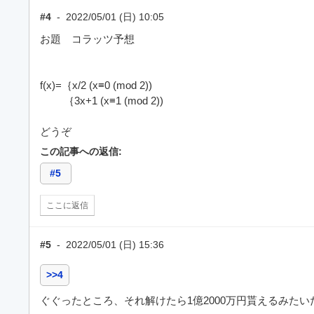
#4
-
2022/05/01 (日) 10:05
お題 コラッツ予想
f(x)=｛x/2 (x≡0 (mod 2))
｛3x+1 (x≡1 (mod 2))
どうぞ
この記事への返信:
#5
ここに返信
#5
-
2022/05/01 (日) 15:36
>>4
ぐぐったところ、それ解けたら1億2000万円貰えるみたい