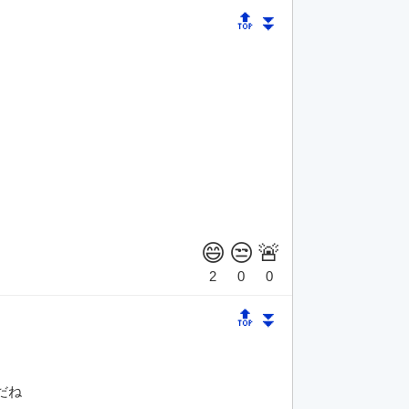
🔝
⏬
🔝
⏬
だね