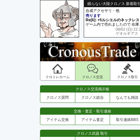
眠らない大陸クロノス 新着取
合成アクセサリ・他
売ります
Re[6]: +5ルシエルのネックレス
ゲーム内で売れましたので 在
08/02 (日) 22:
ゲオルギアス
クロトレホーム
クロノス交流
クロノス取引
クロノス交流掲示板
クロノス質問
クロノス総合
なんでも雑談
交換・査定・取引連絡
アイテム交換
アイテム査定
取引連絡BBS
クロノス武器 取引