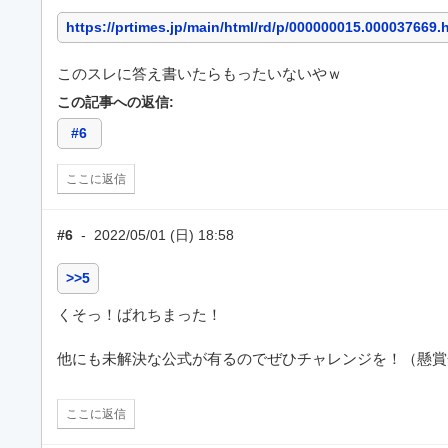
https://prtimes.jp/main/html/rd/p/000000015.000037669.
このスレに答え書いたらもったいないやｗ
この記事への返信:
#6
ここに返信
#6
-
2022/05/01 (日) 18:58
>>5
くそっ！ばれちまった！
他にも未解決な公式が有るのでぜひチャレンジを！（懸賞
ここに返信