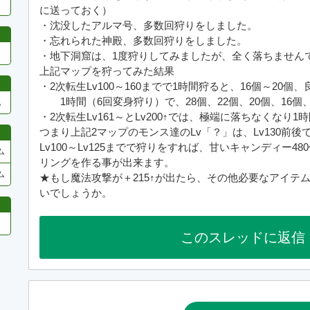
に送っておく）
・沈没したアルマ号、多数回狩りをしました。
・忘れられた神殿、多数回狩りをしました。
・地下洞窟は、1度狩りしてみましたが、全く落ちません
上記マップを狩ってみた結果
・2次転生Lv100～160までで1時間狩ると、16個～20個
1時間（6回変身狩り）で、28個、22個、20個、16個、2
他
・2次転生Lv161～とLv200↑では、極端に落ちなくなり
つまり上記2マップのモンス達のLv「？」は、Lv130前
Lv100～Lv125までで狩りをすれば、甘いキャンディー4
ム
リングを作る事が出来ます。
ム
★もし魔法攻撃が＋215↑が出たら、その他必要なアイテ
いでしょうか。
このスレッドに返信