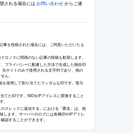
希望される場合には
お問い合わせ
からご連
記事を投稿された場合には、ご同意いただいたも
陸クロノスに関係のない記事の投稿も歓迎します。
、プライバシーに配慮した方法で生成した独自ID
Dも、当サイトのみで使用される文字列であり、他の
ません。
kie機能を使用して割り当てたランダムなIDです。取引
て割り当てたIDです。NIDをIPアドレスに変換すること
す。
このスレッドに返信する」における「匿名」は、他
意味します。サーバーのログには各種IDやIPアドレ
を確認することができます。