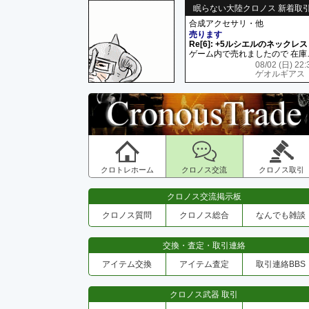
眠らない大陸クロノス 新着取
合成アクセサリ・他
売ります
Re[6]: +5ルシエルのネックレス
ゲーム内で売れましたので 在
08/02 (日) 22:
ゲオルギアス
クロトレホーム
クロノス交流
クロノス取引
クロノス交流掲示板
クロノス質問
クロノス総合
なんでも雑談
交換・査定・取引連絡
アイテム交換
アイテム査定
取引連絡BBS
クロノス武器 取引