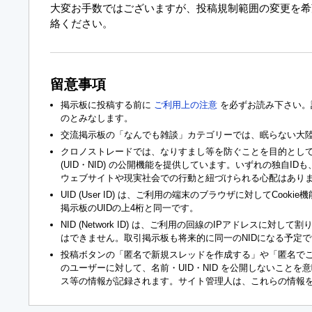
大変お手数ではございますが、投稿規制範囲の変更を
絡ください。
留意事項
掲示板に投稿する前に
ご利用上の注意
を必ずお読み下さい。
のとみなします。
交流掲示板の「なんでも雑談」カテゴリーでは、眠らない大
クロノストレードでは、なりすまし等を防ぐことを目的として
(UID・NID) の公開機能を提供しています。いずれの独自I
ウェブサイトや現実社会での行動と紐づけられる心配はあり
UID (User ID) は、ご利用の端末のブラウザに対してCoo
掲示板のUIDの上4桁と同一です。
NID (Network ID) は、ご利用の回線のIPアドレスに対し
はできません。取引掲示板も将来的に同一のNIDになる予定で
投稿ボタンの「匿名で新規スレッドを作成する」や「匿名で
のユーザーに対して、名前・UID・NID を公開しないことを
ス等の情報が記録されます。サイト管理人は、これらの情報