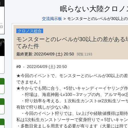
引
眠らない大陸クロノ
交流掲示板
モンスターとのレベルが30以上
庫がネク1 リング4 となります リングのお値段は80G といたします
33
クロノス総合
モンスターとのレベルが30以上の差がある
てみた件
最終更新:
2022/04/09 (土) 20:50
1193
#0
-
2022/04/09 (土) 20:50
★今回のイベントで、モンスターとのレベルが30以上の
できません！
★今からでも間に合う、+5甘いキャンディーイヤリング
・狩場は、海底神殿-Lv100～3マップの内、アルマ号o
・狩り効率を考える、１次転生カンストor2次転生ソーサー（
有効で狩り残しが少ない為）
・今回のイベント狩りでは、Lv上げや経験値獲得は期
私は1次転生カンストソーサーで変身狩りで＋5甘いキャ
・多数目覚ましを用意する必要が有ります（大量には持て