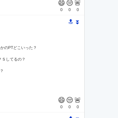
🔝
⏬
かのPTどこいった？
ＰＳしてるの？
？