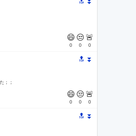
🔝
⏬
🔝
⏬
た；；
🔝
⏬