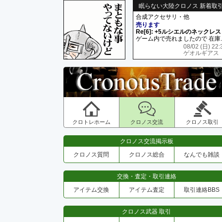
眠らない大陸クロノス 新着取
合成アクセサリ・他
売ります
Re[6]: +5ルシエルのネックレス
ゲーム内で売れましたので 在
08/02 (日) 22:
ゲオルギアス
クロトレホーム
クロノス交流
クロノス取引
クロノス交流掲示板
クロノス質問
クロノス総合
なんでも雑談
交換・査定・取引連絡
アイテム交換
アイテム査定
取引連絡BBS
クロノス武器 取引