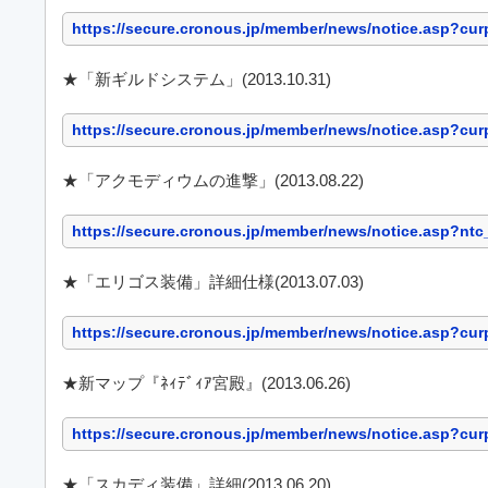
https://secure.cronous.jp/member/news/notice.asp?c
★「新ギルドシステム」(2013.10.31)
https://secure.cronous.jp/member/news/notice.asp?c
★「アクモディウムの進撃」(2013.08.22)
https://secure.cronous.jp/member/news/notice.asp?nt
★「エリゴス装備」詳細仕様(2013.07.03)
https://secure.cronous.jp/member/news/notice.asp?c
★新マップ『ﾈｨﾃﾞｨｱ宮殿』(2013.06.26)
https://secure.cronous.jp/member/news/notice.asp?c
★「スカディ装備」詳細(2013.06.20)