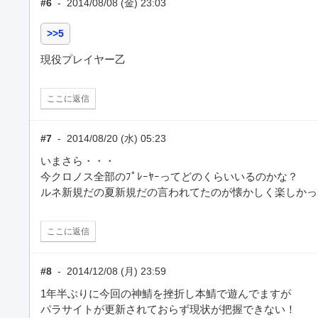
#6
-
2014/08/08 (金) 23:03
>>5
現役プレイヤー乙
ここに返信
#7
-
2014/08/20 (水) 05:23
いまさら・・・
今クロノス全部のﾌﾟﾚｰﾔｰってどのくらいいるのかな？
ルネ新規だの夏新規だの言われてたのが懐かしく楽しかっ
ここに返信
#8
-
2014/12/08 (月) 23:59
1年半ぶりに今回の神鯖を挫折し本鯖で遊んでますが
パラサイトが更新されておらず現状が把握できない！