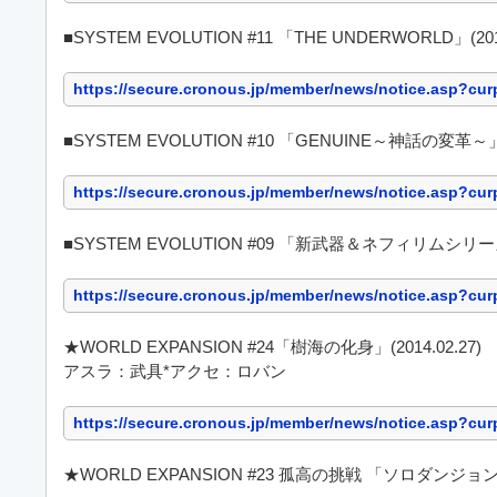
■SYSTEM EVOLUTION #11 「THE UNDERWORLD」(2014
https://secure.cronous.jp/member/news/notice.asp?c
■SYSTEM EVOLUTION #10 「GENUINE～神話の変革～」
https://secure.cronous.jp/member/news/notice.asp?c
■SYSTEM EVOLUTION #09 「新武器＆ネフィリムシリーズ」(
https://secure.cronous.jp/member/news/notice.asp?c
★WORLD EXPANSION #24「樹海の化身」(2014.02.27)
アスラ：武具*アクセ：ロバン
https://secure.cronous.jp/member/news/notice.asp?c
★WORLD EXPANSION #23 孤高の挑戦 「ソロダンジョ