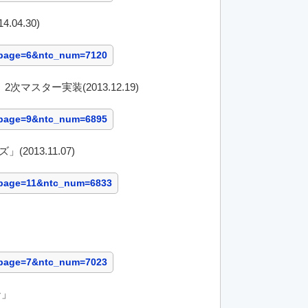
.04.30)
urpage=6&ntc_num=7120
2次マスター実装(2013.12.19)
urpage=9&ntc_num=6895
2013.11.07)
urpage=11&ntc_num=6833
urpage=7&ntc_num=7023
ン」