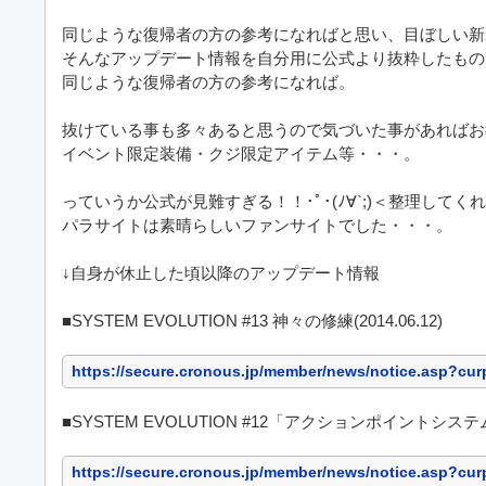
同じような復帰者の方の参考になればと思い、目ぼしい新
そんなアップデート情報を自分用に公式より抜粋したもの
同じような復帰者の方の参考になれば。
抜けている事も多々あると思うので気づいた事があればお
イベント限定装備・クジ限定アイテム等・・・。
っていうか公式が見難すぎる！！･ﾟ･(ﾉ∀`;)＜整理してく
パラサイトは素晴らしいファンサイトでした・・・。
↓自身が休止した頃以降のアップデート情報
■SYSTEM EVOLUTION #13 神々の修練(2014.06.12)
https://secure.cronous.jp/member/news/notice.asp?c
■SYSTEM EVOLUTION #12「アクションポイントシステム」実
https://secure.cronous.jp/member/news/notice.asp?c