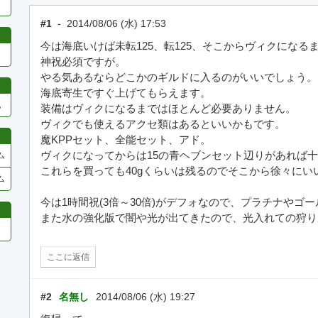
#1
-
2014/08/06 (水) 17:53
今は海底いけば未転125、転125、そこからヴィクになる
神祝必須ですが。
やる気あるならどこかのギルドに入るのがいいでしょう。
海底寄生ですぐ上げてもらえます。
他
装備はヴィクになるまではほとんど必要ありません。
ヴィクでも使えるアクセ類はあるといいかもです。
魔KPPセット、全能セット、アド。
ヴィクになってからは15の青ヘブンセット辺りがあれば
ム
これらを買っても40gくらいは残るのでそこから徐々に
ム
今は1時間祝(3倍～30倍)がデフォなので、プラチナやゴ
また水の強化版で闇や光が出てきたので、光入れての狩り
ここに返信
#2
名無し
2014/08/06 (水) 19:27