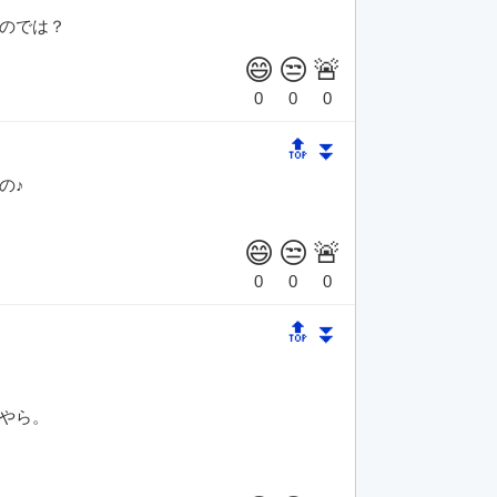
のでは？
🔝
⏬
の♪
🔝
⏬
やら。