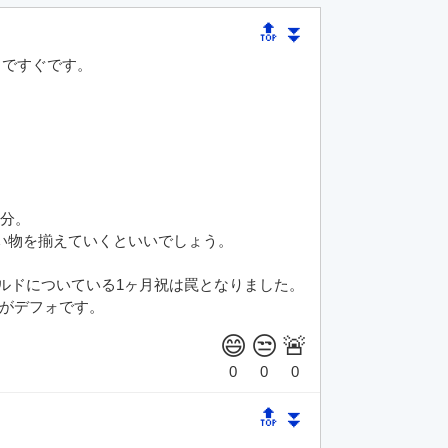
🔝
⏬
まですぐです。
十分。
いい物を揃えていくといいでしょう。
ールドについている1ヶ月祝は罠となりました。
がデフォです。
🔝
⏬